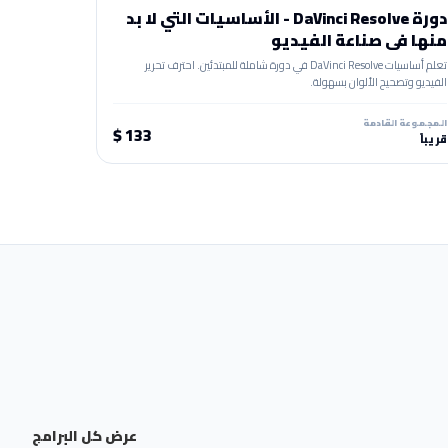
دورة DaVinci Resolve - الأساسيات التي لا بد
منها في صناعة الفيديو
تعلم أساسيات DaVinci Resolve في دورة شاملة للمبتدئين. احترف تحرير
الفيديو وتصحيح الألوان بسهولة.
المجموعة القادمة
133 $
قريباً
عرض كل البرامج