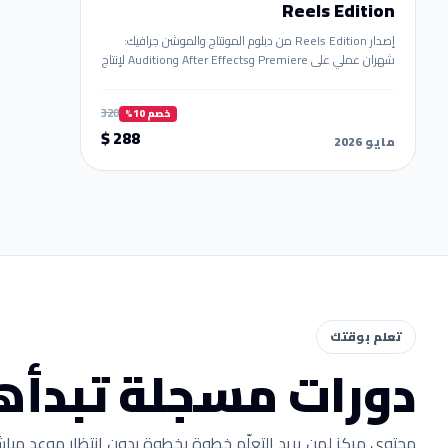
Reels Edition
إصدار Reels Edition من دبلوم المونتاج والموشن جرافيك:
شهران عملي على Premiere وAfter Effects وAudition لإنتاج
ريلز احترافية قابلة للبيع. أمثلة واقعية + بورتفوليو جاهز.
320
خصم 10%
288 $
مايو 2026
تعلم بوقتك
دورات مسجلة تبدأها
محتوى مركز لمن يريد التعلّم خطوة بخطوة بدون انتظار موعد مباش