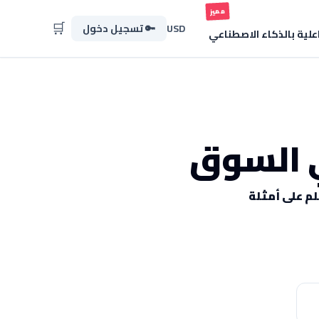
مميز
🛒
USD
🔑 تسجيل دخول
اعلية بالذكاء الاصطناعي
ي السوق
م على أمثلة