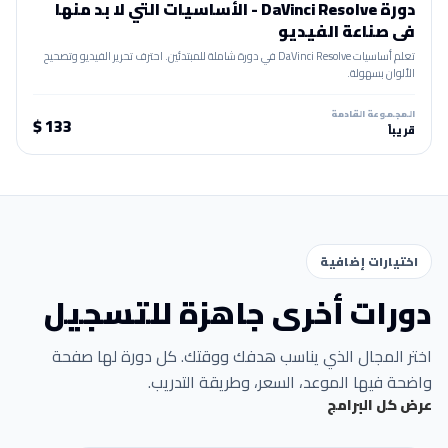
دورة DaVinci Resolve - الأساسيات التي لا بد منها
في صناعة الفيديو
تعلم أساسيات DaVinci Resolve في دورة شاملة للمبتدئين. احترف تحرير الفيديو وتصحيح
الألوان بسهولة.
المجموعة القادمة
133 $
قريباً
اختيارات إضافية
دورات أخرى جاهزة للتسجيل
اختر المجال الذي يناسب هدفك ووقتك. كل دورة لها صفحة
واضحة فيها الموعد، السعر، وطريقة التدريب.
عرض كل البرامج