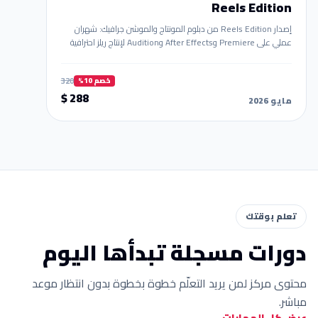
Reels Edition
إصدار Reels Edition من دبلوم المونتاج والموشن جرافيك: شهران
عملي على Premiere وAfter Effects وAudition لإنتاج ريلز احترافية
قابلة للبيع. أمثلة واقعية + بورتفوليو جاهز.
320
خصم 10%
288 $
مايو 2026
تعلم بوقتك
دورات مسجلة تبدأها اليوم
محتوى مركز لمن يريد التعلّم خطوة بخطوة بدون انتظار موعد
مباشر.