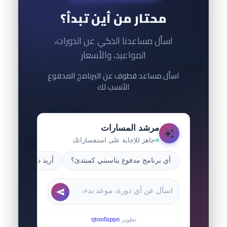
محتار من أين تبدأ؟
اسأل مساعدنا الذكي عن الدورات،
المواعيد، والأسعار
اسأل مساعد قطوف عن البرنامج المدفوع
الأنسب لك
مرشد المسارات
جاهز للإجابة على استفساراتك
أي برنامج مدفوع يناسبني كمبتدئ؟
أريد دورة أبدأها الي
تطوير
qtoofapps