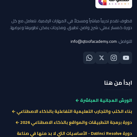
قطوف تقدم تدريباً مباشراً ومسجلاً في المهارات الرقمية. نتعامل مع كل
دورة كمسار عملي: شرح واضح، تطبيق، ومخرجات يمكن تطويرها وعرضها.
للتواصل:
info@qtoofacademy.com
ابدأ من هنا
الورش المجانية المباشرة ←
بناء الكتب والتجارب التعليمية التفاعلية بالذكاء الاصطناعي ←
دورة برمجة التطبيقات والمواقع بالذكاء الاصطناعي 2026 ←
دورة DaVinci Resolve - الأساسيات التي لا بد منها في صناعة