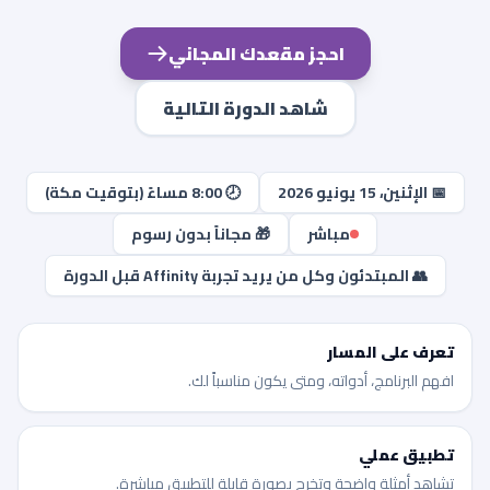
احجز مقعدك المجاني
شاهد الدورة التالية
📅 الإثنين، 15 يونيو 2026
🕗 8:00 مساءً (بتوقيت مكة)
مباشر
🎁 مجاناً بدون رسوم
👥 المبتدئون وكل من يريد تجربة Affinity قبل الدورة
تعرف على المسار
افهم البرنامج، أدواته، ومتى يكون مناسباً لك.
تطبيق عملي
تشاهد أمثلة واضحة وتخرج بصورة قابلة للتطبيق مباشرة.