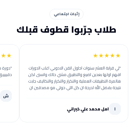
إثبات اجتماعي
طلاب جرّبوا قطوف قبلك
★★★
★★★★★
"لي قرابة العشر سنوات احاول اتقن الادوبي اغلب الدورات
"دورة ج
افهم اولها بعدين اضيع والتطبيق مشي حالك وانسى لكن
دقييييق
هالمرة التطبيقات العملية والتكرار والتكرار والتكاليف جابت
نتيجة بفضل الله لدرجة ان كل اللي حولي مو مصدقين ان
هذا مشروع التخرج سويته لوحدي والميزة الثانية لما يجون
ش
يأسسونك من الصفر من المواقع اللي تتيح الصور الى
المواقع اللي تتيح الصوتيات واللي تتيح الهوية اللونية .. الخ
ا
امل محمد علي خبراني
تأسيس متكامل اي شخص يبغى الادوبي وشهادة
معتمدة من الدوبي لا تتعدون قطوووف ! بدون تردد"