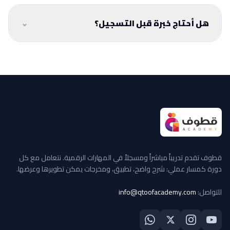
لا. الورش المجانية للتجربة واكتشاف الأسلوب. البرامج
المدفوعة هي المسار المنظم للتطبيق والمتابعة وبناء
هل أحتاج خبرة قبل التسجيل؟
⌄
المخرجات.
معظم المسارات تبدأ من الأساسيات، لكن اختيار المسار
الصحيح مهم. إذا كنت متردداً، استخدم المرشد الذكي أو
ابدأ بورشة مجانية.
قطوف تقدم تدريباً مباشراً ومسجلاً في المهارات الرقمية. نتعامل مع كل
دورة كمسار عملي: شرح واضح، تطبيق، ومخرجات يمكن تطويرها وعرضها.
للتواصل:
info@qtoofacademy.com