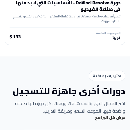
دورة DaVinci Resolve - الأساسيات التي لا بد منها
في صناعة الفيديو
تعلم أساسيات DaVinci Resolve في دورة شاملة للمبتدئين. احترف تحرير الفيديو وتصحيح
الألوان بسهولة.
المجموعة القادمة
133 $
قريباً
اختيارات إضافية
دورات أخرى جاهزة للتسجيل
اختر المجال الذي يناسب هدفك ووقتك. كل دورة لها صفحة
واضحة فيها الموعد، السعر، وطريقة التدريب.
عرض كل البرامج