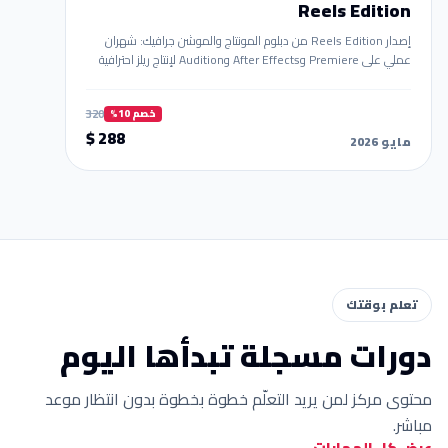
Reels Edition
إصدار Reels Edition من دبلوم المونتاج والموشن جرافيك: شهران
عملي على Premiere وAfter Effects وAudition لإنتاج ريلز احترافية
قابلة للبيع. أمثلة واقعية + بورتفوليو جاهز.
320
خصم 10%
288 $
مايو 2026
تعلم بوقتك
دورات مسجلة تبدأها اليوم
محتوى مركز لمن يريد التعلّم خطوة بخطوة بدون انتظار موعد
مباشر.