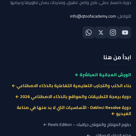
دورة كمسار عملي: شرح واضح، تطبيق، ومخرجات يمكن تطويرها وعرضها.
للتواصل:
info@qtoofacademy.com
ابدأ من هنا
الورش المجانية المباشرة ←
بناء الكتب والتجارب التعليمية التفاعلية بالذكاء الاصطناعي ←
دورة برمجة التطبيقات والمواقع بالذكاء الاصطناعي 2026 ←
دورة DaVinci Resolve - الأساسيات التي لا بد منها في صناعة
الفيديو ←
دبلوم المونتاج والموشن جرافيك – Reels Edition ←
مختبر الذكاء الاصطناعي ←