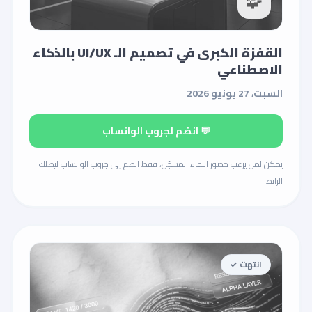
🧩
القفزة الكبرى في تصميم الـ UI/UX بالذكاء
الاصطناعي
السبت، 27 يونيو 2026
💬 انضم لجروب الواتساب
يمكن لمن يرغب حضور اللقاء المسجّل، فقط انضم إلى جروب الواتساب ليصلك
الرابط.
انتهت ✓