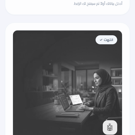
أدخل بياناتك أولاً ثم سيفتح لك الرابط.
انتهت ✓
🤖