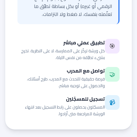
الرقمي أو غيره) أو بكل بساطة تطبّق ما
تعلّمته بنفسك. لا ضغط ولا التزامات.
تطبيق عملي مباشر
🎯
كل ورشة تركّز على الممارسة، لا على النظرية. تخرج
بشيء تطبّقه من نفس الليلة.
تواصل مع المدرب
🤝
فرصة حقيقية للتحدث مع المدرب، طرح أسئلتك،
والحصول على توجيه مباشر.
تسجيل للمسجّلين
📹
المسجّلون يحصلون على رابط التسجيل بعد انتهاء
الورشة للمراجعة متى أرادوا.