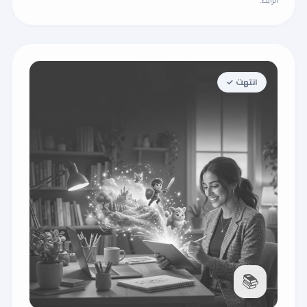
انتهت ✓
📚