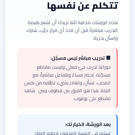
تتكلم عن نفسها
هذه الورشات مجانية لأننا نريدك أن تشعر بقيمة
التدريب مباشرةً قبل أن تتخذ أي قرار. جرّب، شارك،
واسأل بحرية.
🟦 تدريب مباشر ليس مسجّل:
دوراتنا تدريب حيّ فعلي وليست مقاطع
مسجّلة. تحضر مساءً وتتفاعل مباشرةً مع
المدرب، تسأل، وتغادر بشيء تطبّقه من نفس
الليلة. هذا هو الفرق بين قطوف وبين ٜشاهد
مقطع على يوتيوب.
بعد الورشة، الخيار لك:
تستمر في المسار المدفوع (دبلوم الإنتاج