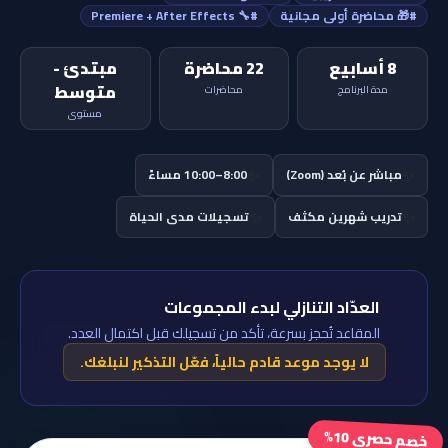
#🎁 محاضرة أولى مجانية
#🔧 Premiere + After Effects
8 أسابيع
22 محاضرة
مبتدئ -
متوسط
مدة البرنامج
محاضرات
مستوى
✨
✨
مباشر عن بُعد (Zoom)
8:00–10:00 مساءً
✨
✨
تدريب شهرين مكثف
تسجيلات مدى الحياة
العدّاد التنازلي لبدء المجموعات
المقاعد تُحجز بسرعة، تأكد من تسجيلك قبل اكتمال العدد.
لا يوجد موعد قادم حالياً، فعّل التذكير لنبلغك.
خصم حصري 10%