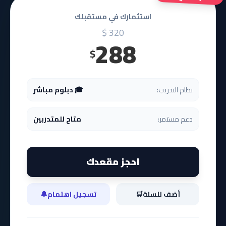
استثمارك في مستقبلك
320 $
288
$
نظام التدريب:
🎓 دبلوم مباشر
دعم مستمر:
متاح للمتدربين
احجز مقعدك
أضف للسلة
🛒
تسجيل اهتمام
🔔