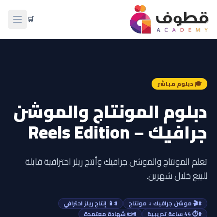
🛒
فتح ال
🎓 دبلوم مباشر
دبلوم المونتاج والموشن
جرافيك – Reels Edition
تعلم المونتاج والموشن جرافيك وأنتج ريلز احترافية قابلة
للبيع خلال شهرين.
#🎬 موشن جرافيك + مونتاج
#📱 إنتاج ريلز احترافي
#⏱️ 44 ساعة تدريبية
#📜 شهادة معتمدة