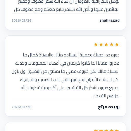
نوصل للاحترافيه بالموشن ان شاء الله شكرا قطوف وجميع
القائمين عليها وبأذن الله نستمر نتابع معكم ومع قطوف كل
جديد وخاصه بمجال التصميم و الموشن
shahrazad
2026/03/26
★★★★★
دوره جدا جميلة وعملية الاستاذه منال والاستاذ كمال ما
قصروا معانا ابدا كانوا كريمين في أعطاء المعلومات وكذلك
الاستاذ مالك لكن ظروف عملي ما يمكني من التطبيق اول باول
لكن ان شاء الله راح ابدع فيها لاني احب التصميم والجرافيك
بجميع صوره اشكر كل القائمين على أكاديمية قطوف الله
يجزاهم الف خير
رويده مرتع
2026/03/26