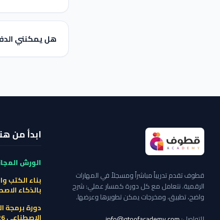
هل يمكنني الدفع 
ابدأ من هنا
الورش المجان
قطوف تقدم تدريباً مباشراً ومسجلاً في المهارات
بناء الكتب وا
الرقمية. نتعامل مع كل دورة كمسار عملي: شرح
بالذكاء الاص
واضح، تطبيق، ومخرجات يمكن تطويرها وعرضها.
دورة برمجة ال
الاصطناعي 2026 ←
للتواصل:
info@qtoofacademy.com