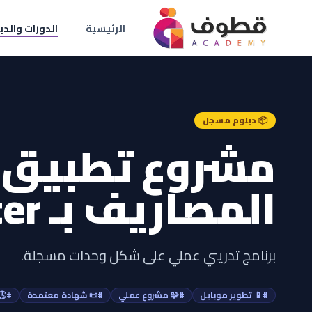
الرئيسية
الدورات والدب
📦 دبلوم مسجل
مشروع تطبيق إ
المصاريف بـ Flutter
برنامج تدريبي عملي على شكل وحدات مسجلة.
#📱 تطوير موبايل
#🧩 مشروع عملي
#📜 شهادة معتمدة
#🕓