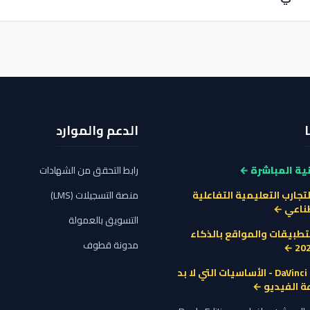
الدعم والموارد
ية المباشرة ←
رابط التحقق من الشهادات
لتجارب التعليمية التفاعلية
منصة التسجيلات (LMS)
طناعي ←
التسويق بالعمولة
تطبيقات والمواقع بالذكاء
مدونة قطوف
دورة DaVinci Resolve - الأساسيات التي لا بد
ة الفيديو ←