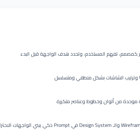
كر كمصمم، تفهم المستخدم، وتحدد هدف الواجهة قبل البدء
ية موحدة من ألوان وخطوط وعناصر متكررة