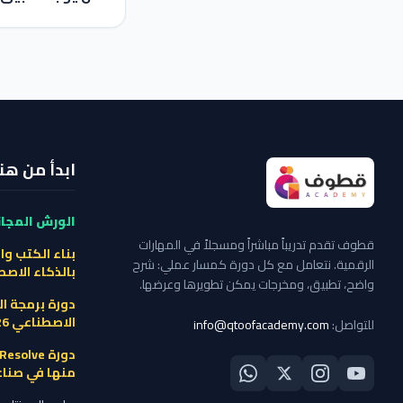
ابدأ من هنا
الورش المجان
قطوف تقدم تدريباً مباشراً ومسجلاً في المهارات
بناء الكتب وا
الرقمية. نتعامل مع كل دورة كمسار عملي: شرح
بالذكاء الاص
واضح، تطبيق، ومخرجات يمكن تطويرها وعرضها.
دورة برمجة ال
الاصطناعي 2026 ←
للتواصل:
info@qtoofacademy.com
منها في صناع