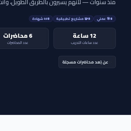
منذ سنوات — لأنهم يسيرون بالطريق الطويل، وأنت
#🎯 عملي
#🧩 مشاريع تطبيقية
#📜 شهادة
12 ساعة
6 محاضرات
عدد ساعات التدريب
عدد المحاضرات
✨
عن بُعد محاضرات مسجلة