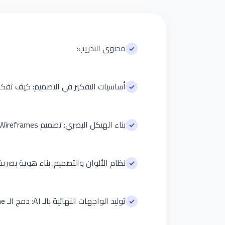
محتوى التدريب:
✓
أساسيات التفكير في التصميم: كيف تف
✓
بناء الهيكل البصري: تصميم Wireframes وترتيب الشاشات بشكل منطقي ومتسلسل
✓
نظام الألوان والتصميم: بناء هوية بصر
✓
توليد الواجهات النهائية بالـ AI: دمج الـ Wireframe والـ Design System في Prompt ذكي يبني الواجهات الاحترافية تلقائياً
✓